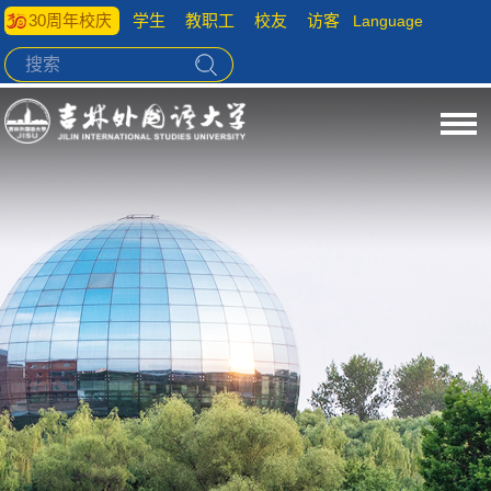
30周年校庆
学生
教职工
校友
访客
Language