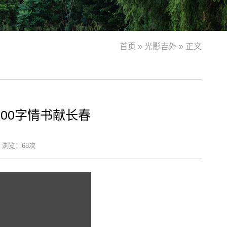
首页
»
光影吉外
» 正文
00字情书献长春
浏览：
68
次